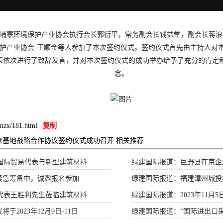
寨环境保护产业协会执行会长郭衍平，常务副会长钱益堂，副会长蒋浪，
保护产业协会-王顺金等人参加了本次签约仪式。签约仪式首先由主持人对
表依次进行了致辞发言，并对本次签约仪式的成功举办给予了充分的肯定
念。
lmzx/181.html
复制
仓基地战略合作协议签约仪式成功召开 相关推荐
国际贸易代表与新型建筑材料
绿建国际报道：巨野县在京企
紧急筹备中，诚邀报名参加
绿建国际报道：福建漳州城投
代表王胜利先生莅临建筑材料
绿建国际报道：2023年11
2023年12月9日-11日
绿建国际报道：“国际进出口采购