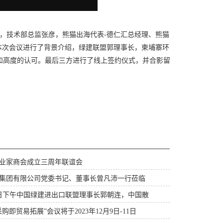
技术部总监张彦，熊猫出海代表-德仁汇总经理、熊猫
本次会议进行了背景介绍，绿建联盟郭理事长，柬埔寨环
和高度的认可。最后三方进行了线上签约仪式，并合影留
业家商会成立三周年联谊会
集团有限公司党委书记、董事长曾凡沛一行莅临
月5日下午中国绿建进出口联盟理事长郭朝连，中国散
即贸易拓展”会议将于2023年12月9日-11日